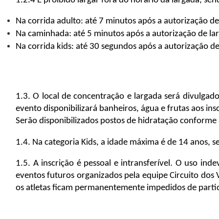
1.2.4 É proibido largar fora do horário da largada, sen
Na corrida adulto: até 7 minutos após a autorização de
Na caminhada: até 5 minutos após a autorização de la
Na corrida kids: até 30 segundos após a autorização d
1.3. O local de concentração e largada será divulgad
evento disponibilizará banheiros, água e frutas aos in
Serão disponibilizados postos de hidratação conforme 
1.4. Na categoria Kids, a idade máxima é de 14 anos, se
1.5. A inscrição é pessoal e intransferível. O uso i
eventos futuros organizados pela equipe Circuito dos
os atletas ficam permanentemente impedidos de partic