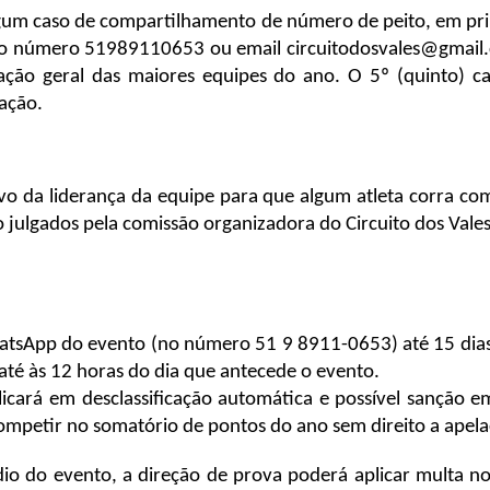
lgum caso de compartilhamento de número de peito, em pri
pelo número 51989110653 ou email circuitodosvales@gmail.
ação geral das maiores equipes do ano. O 5º (quinto) ca
ação.
 da liderança da equipe para que algum atleta corra com
o julgados pela comissão organizadora do Circuito dos Vales 
WhatsApp do evento (no número 51 9 8911-0653) até 15 dias 
a até às 12 horas do dia que antecede o evento.
plicará em desclassificação automática e possível sanção em
ompetir no somatório de pontos do ano sem direito a apela
o do evento, a direção de prova poderá aplicar multa no 