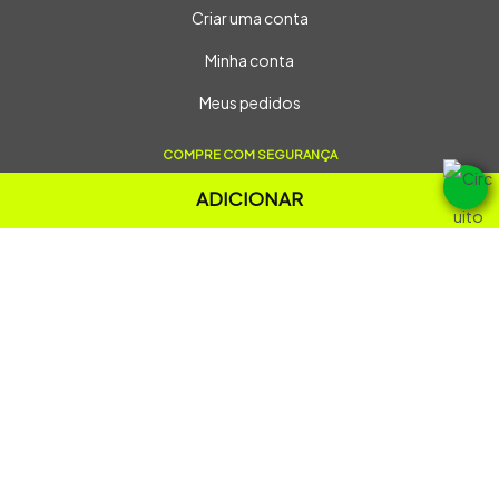
Criar uma conta
Minha conta
Meus pedidos
COMPRE COM SEGURANÇA
ADICIONAR
ACESSE NOSSO INSTAGRAM
@circuito_dos_vales
RÁDIO A HORA LTDA
BENJAMIN CONSTANT, 1034 SALA 201 - CENTRO,
LAJEADO - RS | CEP 95900104
CNPJ: 92.253.384/0001-72 - 2026